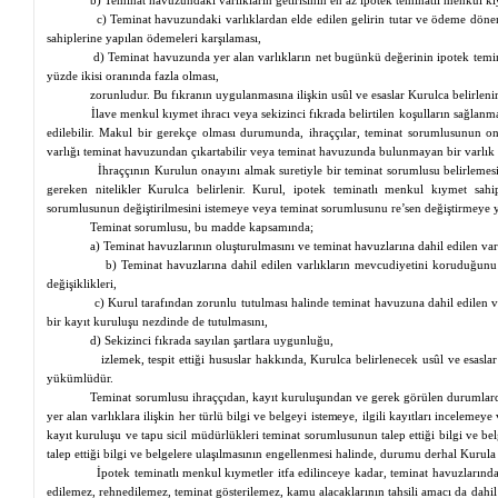
b) Teminat havuzundaki varlıkların getirisinin en az ipotek teminatlı menkul kıy
c) Teminat havuzundaki varlıklardan elde edilen gelirin tutar ve ödeme dön
sahiplerine yapılan ödemeleri karşılaması,
d) Teminat havuzunda yer alan varlıkların net bugünkü değerinin ipotek tem
yüzde ikisi oranında fazla olması,
zorunludur. Bu fıkranın uygulanmasına ilişkin usûl ve esaslar Kurulca belirlenir
İlave menkul kıymet ihracı veya sekizinci fıkrada belirtilen koşulların sağlanm
edilebilir. Makul bir gerekçe olması durumunda, ihraççılar, teminat sorumlusunun on
varlığı teminat havuzundan çıkartabilir veya teminat havuzunda bulunmayan bir varlık ile
İhraççının Kurulun onayını almak suretiyle bir teminat sorumlusu belirleme
gereken nitelikler Kurulca belirlenir. Kurul, ipotek teminatlı menkul kıymet sahi
sorumlusunun değiştirilmesini istemeye veya teminat sorumlusunu
re’sen
değiştirmeye ye
Teminat sorumlusu, bu madde kapsamında;
a) Teminat havuzlarının oluşturulmasını ve teminat havuzlarına dahil edilen varl
b) Teminat havuzlarına dahil edilen varlıkların mevcudiyetini koruduğunu v
değişiklikleri,
c) Kurul tarafından zorunlu tutulması halinde teminat havuzuna dahil edilen varl
bir kayıt kuruluşu
nezdinde
de tutulmasını,
d) Sekizinci fıkrada sayılan şartlara uygunluğu,
izlemek, tespit ettiği hususlar hakkında, Kurulca belirlenecek usûl ve esasl
yükümlüdür.
Teminat sorumlusu ihraççıdan, kayıt kuruluşundan ve gerek görülen durumlar
yer alan varlıklara ilişkin her türlü bilgi ve belgeyi istemeye, ilgili kayıtları incelemeye 
kayıt kuruluşu ve tapu sicil müdürlükleri teminat sorumlusunun talep ettiği bilgi ve 
talep ettiği bilgi ve belgelere ulaşılmasının engellenmesi halinde, durumu derhal Kuru
İpotek teminatlı menkul kıymetler itfa edilinceye kadar, teminat havuzlarında 
edilemez,
rehnedilemez
, teminat gösterilemez, kamu alacaklarının tahsili amacı da dahi