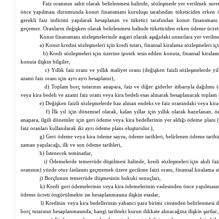
Faiz oranının sabit olarak belirlenmesi halinde, sözleşmede yer verilmek suret
önce yapılması durumunda konut finansmanı kuruluşu tarafından tüketiciden erken öd
gerekli faiz indirimi yapılarak hesaplanan ve tüketici tarafından konut finansman
geçemez
. Oranların değişken olarak belirlenmesi halinde tüketiciden erken ödeme ücreti
Konut finansmanı sözleşmelerinde asgari olarak aşağıdaki unsurlara yer verilm
a) Konut kredisi sözleşmeleri için kredi tutarı,
finansal
kiralama sözleşmeleri içi
b) Kredi sözleşmeleri için üzerine ipotek tesis edilen konuta,
finansal
kiralam
konuta ilişkin bilgiler,
c) Yıllık faiz oranı ve yıllık maliyet oranı (değişken faizli sözleşmelerde yı
azami faiz oranı için ayrı
ayrı
hesaplanır),
d) Toplam borç tutarının anapara, faiz ve diğer giderler itibarıyla dağılımı 
veya kira bedeli ve azami faiz oranı veya kira bedeli esas alınarak hesaplanacak toplam b
e) Değişken faizli sözleşmelerde baz alınan endeks ve faiz oranındaki veya ki
f) İlk yıl için dönemsel olarak, kalan yıllar için yıllık olarak hazırlanan,
anapara, ilgili dönemler için geri ödeme veya kira bedellerinin yer aldığı ödeme planı 
faiz oranları kullanılarak iki ayrı ödeme planı oluşturulur.),
g) Geri ödeme veya kira ödeme sayısı, ödeme tarihleri, belirlenen ödeme tarih
zaman yapılacağı, ilk ve son ödeme tarihleri,
h) İstenecek teminatlar,
i) Ödemelerde temerrüde düşülmesi halinde, kredi sözleşmeleri için akdi faiz
oranının) yüzde otuz fazlasını
geçmemek
üzere gecikme faizi oranı,
finansal
kiralama sö
j) Borçlunun temerrüde düşmesinin hukuki sonuçları,
k) Kredi geri ödemelerinin veya kira ödemelerinin vadesinden önce yapılmasına i
ödeme ücreti öngörülmekte ise hesaplanmasına ilişkin esaslar,
l) Kredinin veya kira bedellerinin yabancı para birimi cinsinden belirlenmesi 
borç tutarının hesaplanmasında, hangi tarihteki kurun dikkate alınacağına ilişkin şartlar,