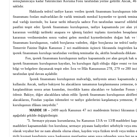
sonuçlanıncaya kadar Yatırımcıları Koruma Fonu tarafından yerine getirilir. Ancak, 4
saklıdır.
Hakkında tedricî tasfiye kararı verilen ipotek finansmanı kuruluşunun öde
finansmanı fonları malvarlıkları ile varlık teminatlı menkul kıymetler ve ipotek temin
mal varlığı üzerinde, bu karar tarihi itibarıyla sadece Fon tarafından tasarruf edileb
pasifini tespit eder. İpotek finansmanı kuruluşunun, tasfiye kapsamında yer alan yük
kararının verildiği tarihteki anapara ve işlemiş faizleri toplamı üzerinden hesaplan
kararının verilmesinden sonra vadesi gelen menkul kıymetlerinden doğan hak ve borç
finansmanı kuruluşunun, vadeli borçlarına vadeden, diğer borçlarına ise tedricî tasfi
Temerrüt Faizine İlişkin Kanunun 2
nci
maddesinin üçüncü fıkrasında öngörülen kan
ipotek finansmanı kuruluşu tarafından verilmiş teminatlar da, aktifin hesabında dikkate a
Fon, ipotek finansmanı kuruluşunun tasfiye kapsamında yer alan gerçek hak sahi
ipotek finansmanı kuruluşunun kayıtları, bu kuruluşun ilgili olduğu diğer resmi ve öze
bilgi ve belgelere dayanarak tespit eder. İcra ve İflâs Kanununun 278, 279 ve 280 inci
tarafından iptal davası açılabilir.
İpotek finansmanı kuruluşunun malvarlığı, tasfiyenin amacı kapsamında y
kullanılır. Ancak, tasfiye bakiyesi bu alacakların tamamının karşılanmasına yetmezse,
karşılandıktan sonra artan kısımdan, öncelikle kamu alacakları ve kalandan Fonun y
ödenir. Bakiye, diğer alacaklılara tahsis edilir. İpotek finansmanı kuruluşunun aktifle
alacaklarını, Fondan yapılan ödemeleri ve tasfiye giderlerini karşılamaya yetmezse
kuruluşunun iflâsını isteyebilir."
MADDE 18 –
2499 sayılı Kanunun 47
nci
maddesinin birinci fıkrasının 
aşağıdaki şekilde değiştirilmiştir.
"5. Sermaye piyasası kurumlarına, bu Kanunun 13/A ve 13/B maddeleri kap
maddeleri kapsamındaki fon kuruluna; sermaye piyasası faaliyetleri sebebiyle veya eman
olarak veyahut her ne nam altında olursa olsun,
kayden
veya
fiziken
tevdi veya teslim e
türlü kıymeti kendisinin veya başkasının menfaatine satan veya
rehneden
veya her ne şe