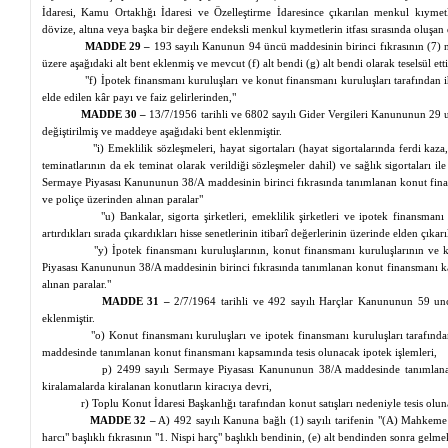
İdaresi, Kamu Ortaklığı İdaresi ve Özelleştirme İdaresince çıkarılan menkul kıymet
dövize, altına veya başka bir değere endeksli menkul kıymetlerin itfası sırasında oluşan de
MADDE 29 –
193 sayılı Kanunun 94 üncü maddesinin birinci fıkrasının (7) 
üzere aşağıdaki alt bent eklenmiş ve mevcut (f) alt bendi (g) alt bendi olarak teselsül ettir
"f) İpotek finansmanı kuruluşları ve konut finansmanı kuruluşları tarafından i
elde edilen kâr payı ve faiz gelirlerinden,"
MADDE 30 –
13/7/1956 tarihli ve 6802 sayılı Gider Vergileri Kanununun 29 u
değiştirilmiş ve maddeye aşağıdaki bent eklenmiştir.
"i) Emeklilik sözleşmeleri, hayat sigortaları (hayat sigortalarında ferdi kaza
teminatlarının da ek teminat olarak verildiği sözleşmeler dahil) ve sağlık sigortaları ile
Sermaye Piyasası Kanununun 38/A maddesinin birinci fıkrasında tanımlanan konut fin
ve poliçe üzerinden alınan paralar"
"u) Bankalar, sigorta şirketleri, emeklilik şirketleri ve ipotek finansman
artırdıkları sırada çıkardıkları hisse senetlerinin itibarî değerlerinin üzerinde elden çıka
"y) İpotek finansmanı kuruluşlarının, konut finansmanı kuruluşlarının ve 
Piyasası Kanununun 38/A maddesinin birinci fıkrasında tanımlanan konut finansmanı ka
alınan paralar."
MADDE 31 –
2/7/1964 tarihli ve 492 sayılı Harçlar Kanununun 59 uncu
eklenmiştir.
"o) Konut finansmanı kuruluşları ve ipotek finansmanı kuruluşları tarafı
maddesinde tanımlanan konut finansmanı kapsamında tesis olunacak ipotek işlemleri,
p) 2499 sayılı Sermaye Piyasası Kanununun 38/A maddesinde tanımlan
kiralamalarda kiralanan konutların kiracıya devri,
r) Toplu Konut İdaresi Başkanlığı tarafından konut satışları nedeniyle tesis olun
MADDE 32 –
A) 492 sayılı Kanuna bağlı (1) sayılı tarifenin "(A) Mahkeme
harcı" başlıklı fıkrasının "1. Nispi harç" başlıklı bendinin, (e) alt bendinden sonra gelme