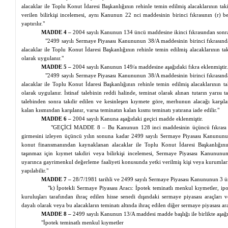
alacaklar ile Toplu Konut İdaresi Başkanlığının rehinle temin edilmiş alacaklarının taki
verilen bilirkişi incelemesi, aynı Kanunun 22
nci
maddesinin birinci fıkrasının (r) b
yaptırılır."
MADDE 4 –
2004 sayılı Kanunun 134 üncü maddesine ikinci fıkrasından sonra 
"2499 sayılı Sermaye Piyasası Kanununun 38/A maddesinin birinci fıkrası
alacaklar ile Toplu Konut İdaresi Başkanlığının rehinle temin edilmiş alacaklarının ta
olarak uygulanır."
MADDE 5 –
2004 sayılı Kanunun 149/a maddesine aşağıdaki fıkra eklenmiştir.
"2499 sayılı Sermaye Piyasası Kanununun 38/A maddesinin birinci fıkrası
alacaklar ile Toplu Konut İdaresi Başkanlığının rehinle temin edilmiş alacaklarının t
olarak uygulanır. İstinaf talebinin reddi halinde, teminat olarak alınan tutarın yarısı t
talebinden sonra takdir edilen ve kesinleşen kıymete göre,
merhunun
alacağı karşıla
kalan kısmından karşılanır, varsa teminatın kalan kısmı teminatı yatırana iade edilir."
MADDE 6 –
2004 sayılı Kanuna aşağıdaki geçici madde eklenmiştir.
"GEÇİCİ MADDE 8 – Bu Kanunun 128 inci maddesinin üçüncü fıkrası ile
girmesini izleyen üçüncü yılın sonuna kadar 2499 sayılı Sermaye Piyasası Kanununu
konut finansmanından kaynaklanan alacaklar ile Toplu Konut İdaresi Başkanlığının 
taşınmaz için kıymet takdiri veya bilirkişi incelemesi, Sermaye Piyasası Kanunun
uyarınca gayrimenkul değerleme faaliyeti konusunda yetki verilmiş kişi veya kurumların
yapılabilir."
MADDE 7 –
28/7/1981 tarihli ve 2499 sayılı Sermaye Piyasası Kanununun 3 ü
"k) İpotekli Sermaye Piyasası Aracı: İpotek teminatlı menkul kıymetler, i
kuruluşları tarafından ihraç edilen hisse senedi dışındaki sermaye piyasası araçlar
dayalı olarak veya bu alacakların teminatı altında ihraç edilen diğer sermaye piyasası ara
MADDE 8 –
2499 sayılı Kanunun 13/A maddesi madde başlığı ile birlikte aşağıda
"İpotek teminatlı menkul kıymetler