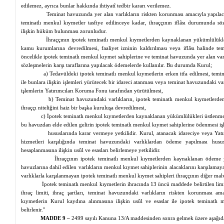
edilemez, ayrıca bunlar hakkında ihtiyatî tedbir kararı verilemez.
Teminat havuzunda yer alan varlıkların riskten korunması amacıyla yapıla
teminatlı menkul kıymetler tasfiye edilinceye kadar, ihraççının iflâsı durumunda sö
ilişkin hüküm bulunması zorunludur.
İhraççının ipotek teminatlı menkul kıymetlerden kaynaklanan yükümlülükle
kamu kurumlarına devredilmesi, faaliyet izninin kaldırılması veya iflâsı halinde te
öncelikle ipotek teminatlı menkul kıymet sahiplerine ve teminat havuzunda yer alan var
sözleşmelerin karşı taraflarına yapılacak ödemelerde kullanılır. Bu durumda Kurul;
a) Tedavüldeki ipotek teminatlı menkul kıymetlerin erken itfa edilmesi, tem
ile bunlara ilişkin işlemleri yürütecek bir idareci atanması veya teminat havuzundaki varlık
işlemlerin Yatırımcıları Koruma Fonu tarafından yürütülmesi,
b) Teminat havuzundaki varlıkların, ipotek teminatlı menkul kıymetlerd
ihraççı niteliğini haiz bir başka kuruluşa devredilmesi,
c) İpotek teminatlı menkul kıymetlerden kaynaklanan yükümlülükleri üstlenmek
bu havuzdan elde edilen gelirin ipotek teminatlı menkul kıymet sahiplerine ödenmesi işl
hususlarında karar vermeye yetkilidir. Kurul, atanacak idareciye veya Y
hizmetleri karşılığında teminat havuzundaki varlıklardan ödeme yapılması hu
hesaplanmasına ilişkin usûl ve esasları belirlemeye yetkilidir.
İhraççının ipotek teminatlı menkul kıymetlerden kaynaklanan ödeme
havuzlarına dahil edilen varlıkların menkul kıymet sahiplerinin alacaklarını karşılama
varlıklarla karşılanmayan ipotek teminatlı menkul kıymet sahipleri ihraççının diğer malv
İpotek teminatlı menkul kıymetlerin ihracında 13 üncü maddede belirtilen li
ihraç limiti, ihraç şartları, teminat havuzundaki varlıkların riskten korunması a
kıymetlerin Kurul kaydına alınmasına ilişkin usûl ve esaslar ile ipotek teminatlı 
belirlenir."
MADDE 9 –
2499 sayılı Kanuna 13/A maddesinden sonra gelmek üzere aşağıda