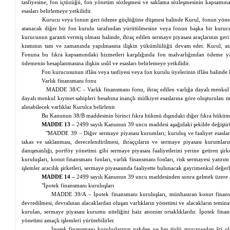
tasfiyesine, fon içtüzüğü, fon yönetim sözleşmesi ve saklama sözleşmesinin kapsamına, d
esasları belirlemeye yetkilidir.
Kurucu veya fonun geri ödeme güçlüğüne düşmesi halinde Kurul, fonun yönet
atanacak diğer bir fon kurulu tarafından yürütülmesine veya fonun başka bir kuruc
kurucunun garanti vermiş olması halinde, ihraç edilen sermaye piyasası araçlarının ge
kısmının tam ve zamanında yapılmasına ilişkin yükümlülüğü devam eder. Kurul, at
Fonuna bu fıkra kapsamındaki hizmetleri karşılığında fon malvarlığından ödeme y
ödemenin hesaplanmasına ilişkin usûl ve esasları belirlemeye yetkilidir.
Fon kurucusunun iflâsı veya tasfiyesi veya fon kurulu üyelerinin iflâsı halinde K
Varlık finansmanı fonu
MADDE 38/C – Varlık finansmanı fonu, ihraç edilen varlığa dayalı menkul kı
dayalı menkul kıymet sahipleri hesabına inançlı mülkiyet esaslarına göre oluşturulan m
alınabilecek varlıklar Kurulca belirlenir.
Bu Kanunun 38/B maddesinin birinci fıkra hükmü dışındaki diğer fıkra hükümler
MADDE 13 –
2499 sayılı Kanunun 39 uncu maddesi aşağıdaki şekilde değiştiril
"MADDE 39 – Diğer sermaye piyasası kurumları; kuruluş ve faaliyet esasları
takas ve saklanması, derecelendirilmesi, ihraççıların ve sermaye piyasası kurumları
danışmanlığı, portföy yönetimi gibi sermaye piyasası faaliyetlerini yerine getiren şirke
kuruluşları, konut finansmanı fonları, varlık finansmanı fonları, risk sermayesi yatırım f
işlemler aracılık şirketleri, sermaye piyasasında faaliyette bulunacak gayrimenkul değer
MADDE 14 –
2499 sayılı Kanunun 39 uncu maddesinden sonra gelmek üzere a
"İpotek finansmanı kuruluşları
MADDE 39/A – İpotek finansmanı kuruluşları, münhasıran konut finansm
devredilmesi, devralınan alacaklardan oluşan varlıkların yönetimi ve alacakların temina
kurulan, sermaye piyasası kurumu niteliğini haiz anonim ortaklıklardır. İpotek finansm
yönetimi amaçlı işlemleri yürütebilirler.
İpotek finansmanı kuruluşlarının nakden ve her türlü muvazaadan
âri
ol