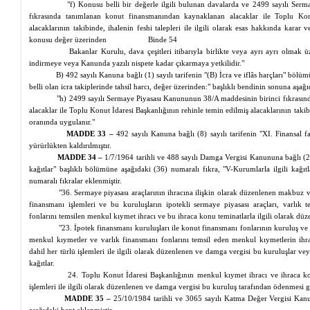
"f) Konusu belli bir değerle ilgili bulunan davalarda ve 2499 sayılı Se
fıkrasında tanımlanan konut finansmanından kaynaklanan alacaklar ile Toplu Konu
alacaklarının takibinde, ihalenin feshi talepleri ile ilgili olarak esas hakkında karar
konusu değer üzerinden
Binde 54
Bakanlar Kurulu, dava çeşitleri itibarıyla birlikte veya ayrı
ayrı
olmak üze
indirmeye veya Kanunda yazılı nispete kadar çıkarmaya yetkilidir."
B) 492 sayılı Kanuna bağlı (1) sayılı tarifenin "(B) İcra ve iflâs harçları" bölüm
belli olan icra takiplerinde tahsil harcı, değer üzerinden:" başlıklı bendinin sonuna aşağı
"h) 2499 sayılı Sermaye Piyasası Kanununun 38/A maddesinin birinci fıkrası
alacaklar ile Toplu Konut İdaresi Başkanlığının rehinle temin edilmiş alacaklarının taki
oranında uygulanır."
MADDE 33 –
492 sayılı Kanuna bağlı (8) sayılı tarifenin "XI.
Finansal
fa
yürürlükten kaldırılmıştır.
MADDE 34 –
1/7/1964 tarihli ve 488 sayılı Damga Vergisi Kanununa bağlı (2) s
kağıtlar" başlıklı bölümüne aşağıdaki (36) numaralı fıkra, "V-Kurumlarla ilgili kağıt
numaralı fıkralar eklenmiştir.
"36. Sermaye piyasası araçlarının ihracına ilişkin olarak düzenlenen makbuz v
finansmanı işlemleri ve bu kuruluşların ipotekli sermaye piyasası araçları, varlık
fonlarını
temsilen
menkul kıymet ihracı ve bu ihraca konu teminatlarla ilgili olarak düz
"23. İpotek finansmanı kuruluşları ile konut finansmanı fonlarının kuruluş ve i
menkul kıymetler ve varlık finansmanı fonlarını temsil eden menkul kıymetlerin ihr
dahil her türlü işlemleri ile ilgili olarak düzenlenen ve damga vergisi bu kuruluşlar 
kağıtlar.
24. Toplu Konut İdaresi Başkanlığının menkul kıymet ihracı ve ihraca ko
işlemleri ile ilgili olarak düzenlenen ve damga vergisi bu kuruluş tarafından ödenmesi 
MADDE 35 –
25/10/1984 tarihli ve 3065 sayılı Katma Değer Vergisi K