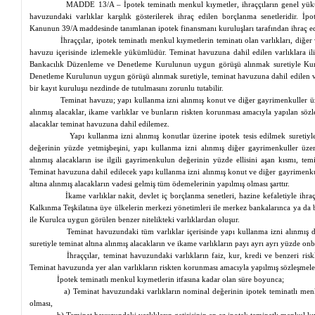
MADDE 13/A – İpotek teminatlı menkul kıymetler, ihraççıların genel yükü
havuzundaki varlıklar karşılık gösterilerek ihraç edilen borçlanma senetleridir. İ
Kanunun 39/A maddesinde tanımlanan ipotek finansmanı kuruluşları tarafından ihraç edi
İhraççılar, ipotek teminatlı menkul kıymetlerin teminatı olan varlıkları, diğer 
havuzu içerisinde izlemekle yükümlüdür. Teminat havuzuna dahil edilen varlıklara ilişk
Bankacılık Düzenleme ve Denetleme Kurulunun uygun görüşü alınmak suretiyle Kuru
Denetleme Kurulunun uygun görüşü alınmak suretiyle, teminat havuzuna dahil edilen varlı
bir kayıt kuruluşu
nezdinde
de tutulmasını zorunlu tutabilir.
Teminat havuzu; yapı kullanma izni alınmış konut ve diğer
gayrimenkuller
üz
alınmış alacaklar, ikame varlıklar ve bunların riskten korunması amacıyla yapılan sözl
alacaklar teminat havuzuna dahil edilemez.
Yapı kullanma izni alınmış konutlar üzerine ipotek tesis edilmek suretiyle
değerinin yüzde
yetmişbeşini
, yapı kullanma izni alınmış diğer
gayrimenkuller
üzer
alınmış alacakların ise ilgili gayrimenkulun değerinin yüzde ellisini aşan kısmı, te
Teminat havuzuna dahil edilecek yapı kullanma izni alınmış konut ve diğer
gayrimenku
altına alınmış alacakların vadesi gelmiş tüm ödemelerinin yapılmış olması şarttır.
İkame varlıklar nakit, devlet iç borçlanma senetleri, hazine kefaletiyle ih
Kalkınma Teşkilatına üye ülkelerin merkezi yönetimleri ile merkez bankalarınca
ya
da b
ile Kurulca uygun görülen benzer nitelikteki varlıklardan oluşur.
Teminat havuzundaki tüm varlıklar içerisinde yapı kullanma izni alınmış 
suretiyle teminat altına alınmış alacakların ve ikame varlıkların payı ayrı
ayrı
yüzde
onb
İhraççılar, teminat havuzundaki varlıkların faiz, kur, kredi ve benzeri ris
Teminat havuzunda yer alan varlıkların riskten korunması amacıyla yapılmış sözleşmele
İpotek teminatlı menkul kıymetlerin itfasına kadar olan süre boyunca;
a) Teminat havuzundaki varlıkların nominal değerinin ipotek teminatlı men
olması,