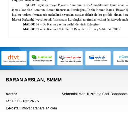
aşağıdaki bent eklenmiştir.
"ş) 2499 sayılı Sermaye Piyasası Kanununun 38/A maddesinde tanımlanan ko
ipotek konulan konutun, konut finansman kuruluşları, Toplu Konut İdaresi Başkanlığ
kişilere teslimi (müzayede mahallinde yapılan satışlar dahil) ile bu şekilde alınan 
İdaresi Başkanlığı veya ipotek finansmanı kuruluşları tarafından teslimi (müzayede mahal
MADDE 36 –
Bu Kanun yayımı tarihinde yürürlüğe girer.
MADDE 37 –
Bu Kanun hükümlerini Bakanlar Kurulu yürütür. 5/3/2007
BARAN ARSLAN, SMMM
Adres:
Şehremini Mah. Kızılelma Cad. Babaanne A
Tel:
0212 - 632 26 75
E-Posta:
info@baranarslan.com