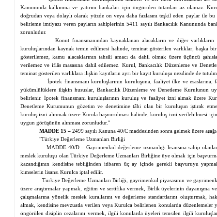
Kanununda kalkınma ve yatırım bankaları için öngörülen tutardan az olamaz. Kuru
doğrudan veya dolaylı olarak yüzde on veya daha fazlasını teşkil eden paylar ile bu 
belirleme imtiyazı veren payların sahiplerinin 5411 sayılı Bankacılık Kanununda banka
zorunludur.
Konut finansmanından kaynaklanan alacakların ve diğer varlıkların t
kuruluşlarından kaynak temin edilmesi halinde, teminat gösterilen varlıklar, başka bi
gösterilemez, kamu alacaklarının tahsili amacı da dahil olmak üzere üçüncü şahıslar
verilemez ve iflâs masasına dahil edilemez. Kurul, Bankacılık Düzenleme ve Denet
teminat gösterilen varlıklara ilişkin kayıtların ayrı bir kayıt kuruluşu
nezdinde
de tutulma
İpotek finansmanı kuruluşlarının kuruluşuna, faaliyet ilke ve esaslarına, faa
yükümlülüklere ilişkin hususlar, Bankacılık Düzenleme ve Denetleme Kurulunun uy
belirlenir. İpotek finansmanı kuruluşlarının kuruluş ve faaliyet izni almak üzere Ku
Denetleme Kurumunun gözetim ve denetimine tâbi olan bir kuruluşun iştirak etmes
kuruluş izni alınmak üzere Kurula başvurulması halinde, kuruluş izni verilebilmesi 
uygun görüşünün alınması zorunludur."
MADDE 15 –
2499 sayılı Kanuna 40/C maddesinden sonra gelmek üzere aşağıd
"Türkiye Değerleme Uzmanları Birliği
MADDE 40/D – Gayrimenkul değerleme uzmanlığı lisansına sahip olanlar, 
meslek kuruluşu olan Türkiye Değerleme Uzmanları Birliğine üye olmak için başvurmak
kazandığının kendisine tebliğinden itibaren üç ay içinde gerekli başvuruyu ya
kimselerin lisansı Kurulca iptal edilir.
Türkiye Değerleme Uzmanları Birliği, gayrimenkul piyasasının ve gayrimenku
üzere araştırmalar yapmak, eğitim ve sertifika vermek, Birlik üyelerinin dayanışma ve 
çalışmalarına yönelik meslek kurallarını ve değerleme standartlarını oluşturmak, hak
almak, kendisine mevzuatla verilen veya Kurulca belirlenen konularda düzenlemeler 
öngörülen disiplin cezalarını vermek, ilgili konularda üyeleri
temsilen
ilgili kuruluşla