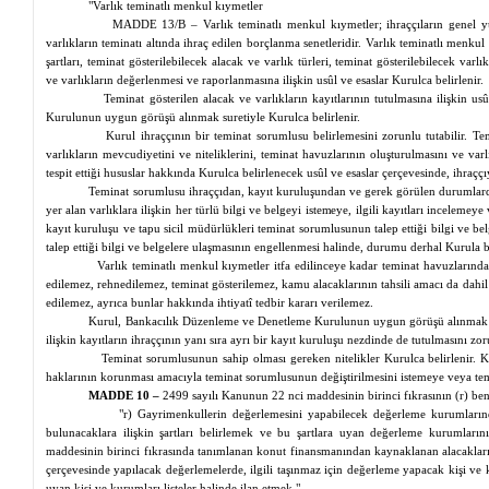
"Varlık teminatlı menkul kıymetler
MADDE 13/B – Varlık teminatlı menkul kıymetler; ihraççıların genel yü
varlıkların teminatı altında ihraç edilen borçlanma senetleridir. Varlık teminatlı menkul 
şartları, teminat gösterilebilecek alacak ve varlık türleri, teminat gösterilebilecek varlı
ve varlıkların değerlenmesi ve raporlanmasına ilişkin usûl ve esaslar Kurulca belirlenir.
Teminat gösterilen alacak ve varlıkların kayıtlarının tutulmasına ilişkin 
Kurulunun uygun görüşü alınmak suretiyle Kurulca belirlenir.
Kurul ihraççının bir teminat sorumlusu belirlemesini zorunlu tutabilir. T
varlıkların mevcudiyetini ve niteliklerini, teminat havuzlarının oluşturulmasını ve var
tespit ettiği hususlar hakkında Kurulca belirlenecek usûl ve esaslar çerçevesinde, ihra
Teminat sorumlusu ihraççıdan, kayıt kuruluşundan ve gerek görülen durumlar
yer alan varlıklara ilişkin her türlü bilgi ve belgeyi istemeye, ilgili kayıtları incelemeye 
kayıt kuruluşu ve tapu sicil müdürlükleri teminat sorumlusunun talep ettiği bilgi ve 
talep ettiği bilgi ve belgelere ulaşmasının engellenmesi halinde, durumu derhal Kurula
Varlık teminatlı menkul kıymetler itfa edilinceye kadar teminat havuzlarında 
edilemez,
rehnedilemez
, teminat gösterilemez, kamu alacaklarının tahsili amacı da dahi
edilemez, ayrıca bunlar hakkında ihtiyatî tedbir kararı verilemez.
Kurul, Bankacılık Düzenleme ve Denetleme Kurulunun uygun görüşü alınmak su
ilişkin kayıtların ihraççının yanı sıra ayrı bir kayıt kuruluşu
nezdinde
de tutulmasını zoru
Teminat sorumlusunun sahip olması gereken nitelikler Kurulca belirlenir. K
haklarının korunması amacıyla teminat sorumlusunun değiştirilmesini istemeye veya t
MADDE 10 –
2499 sayılı Kanunun 22
nci
maddesinin birinci fıkrasının (r) bend
"r)
Gayrimenkullerin
değerlemesini yapabilecek değerleme kurumların
bulunacaklara ilişkin şartları belirlemek ve bu şartlara uyan değerleme kurumları
maddesinin birinci fıkrasında tanımlanan konut finansmanından kaynaklanan alacaklar
çerçevesinde yapılacak değerlemelerde, ilgili taşınmaz için değerleme yapacak kişi ve ku
uyan kişi ve kurumları listeler halinde ilan etmek,"