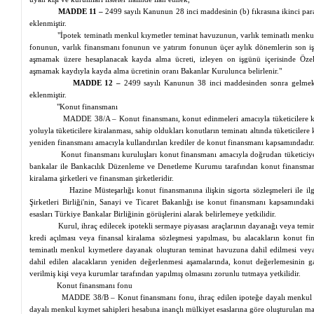
MADDE 11 –
2499 sayılı Kanunun 28 inci maddesinin (b) fıkrasına ikinci pa
eklenmiştir.
"İpotek teminatlı menkul kıymetler teminat havuzunun, varlık teminatlı menk
fonunun, varlık finansmanı fonunun ve yatırım fonunun üçer aylık dönemlerin son iş
aşmamak üzere hesaplanacak kayda alma ücreti, izleyen on işgünü içerisinde Özel H
aşmamak kaydıyla kayda alma ücretinin oranı Bakanlar Kurulunca belirlenir."
MADDE 12 –
2499 sayılı Kanunun 38 inci maddesinden sonra gelmek
eklenmiştir.
"Konut finansmanı
MADDE 38/A – Konut finansmanı, konut edinmeleri amacıyla tüketicilere kr
yoluyla tüketicilere kiralanması, sahip oldukları konutların teminatı altında tüketicilere
yeniden finansmanı amacıyla kullandırılan krediler de konut finansmanı kapsamındadır
Konut finansmanı kuruluşları konut finansmanı amacıyla doğrudan tüketiciy
bankalar ile Bankacılık Düzenleme ve Denetleme Kurumu tarafından konut finansma
kiralama şirketleri ve finansman şirketleridir.
Hazine Müsteşarlığı konut finansmanına ilişkin sigorta sözleşmeleri ile il
Şirketleri Birliği'nin, Sanayi ve Ticaret Bakanlığı ise konut finansmanı kapsamındak
esasları Türkiye Bankalar Birliğinin görüşlerini alarak belirlemeye yetkilidir.
Kurul, ihraç edilecek ipotekli sermaye piyasası araçlarının dayanağı veya temi
kredi açılması veya
finansal
kiralama sözleşmesi yapılması, bu alacakların konut f
teminatlı menkul kıymetlere dayanak oluşturan teminat havuzuna dahil edilmesi ve
dahil edilen alacakların yeniden değerlenmesi aşamalarında, konut değerlemesinin 
verilmiş kişi veya kurumlar tarafından yapılmış olmasını zorunlu tutmaya yetkilidir.
Konut finansmanı fonu
MADDE 38/B – Konut finansmanı fonu, ihraç edilen ipoteğe dayalı menkul kı
dayalı menkul kıymet sahipleri hesabına inançlı mülkiyet esaslarına göre oluşturulan mal