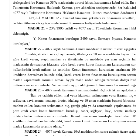
sözleşmeleri, bu Kanunun 38/A maddesinin birinci fıkrası kapsamında kabul edilir. Bu
Tüketicinin Korunması Hakkında Kanuna göre akdedilen sözleşmelerde, her halükâ
4077 sayılı Tüketicinin Korunması Hakkında Kanunun 10 uncu maddesinin dördüncü fı
GEÇİCİ MADDE 12 -
Finansal
kiralama şirketleri ve finansman şirketle
tarihten itibaren altı ay içerisinde konut finansmanı faaliyetinde bulunamaz."
MADDE 21 –
23/2/1995 tarihli ve 4077 sayılı Tüketicinin Korunması Ha
eklenmiştir.
"r) Konut finansmanı kuruluşu: 2499 sayılı Sermaye Piyasası Kanunun
kuruluşları,"
MADDE 22 –
4077 sayılı Kanunun 4 üncü maddesinin üçüncü fıkrası aşağıdaki ş
"İmalatçı-üretici, satıcı, bayi, acente, ithalatçı ve 10 uncu maddenin beşinci 
göre kredi veren, ayıplı maldan ve tüketicinin bu maddede yer alan seçimlik h
maddesinin dokuzuncu fıkrasına göre kredi veren konut finansmanı kuruluşunun sorum
kullandırdığı kredi miktarı ile sınırlıdır. Konut finansmanı kuruluşları tarafından 
kredilerin
devrolması
halinde dahi, kredi veren konut finansmanı kuruluşunun sorum
madde kapsamında sorumlu olmaz. Ayıplı malın neden olduğu zarardan dolayı bird
müteselsilen
sorumludurlar. Satılan malın ayıplı olduğunun bilinmemesi bu sorumluluğu
MADDE 23 –
4077 sayılı Kanunun 7
nci
maddesinin üçüncü fıkrası aşağıdaki şe
"İlan ve taahhüt edilen mal veya hizmetin teslimatının veya ifasının hiç
y
sağlayıcı, bayi, acente, imalatçı-üretici, ithalatçı ve 10 uncu maddenin beşinci fıkrasın
taahhüt edilen konutun teslimatının hiç, gereği gibi
ya
da zamanında yapılmaması du
göre kredi veren konut finansmanı kuruluşu, satıcı, sağlayıcı, bayi, acente, imalatçı-ür
miktarı kadar
müteselsilen
sorumludur. Konut finansmanı kuruluşları tarafından 10
kredilerin
devrolması
halinde dahi, kredi veren konut finansmanı kuruluşunun sorum
madde kapsamında sorumlu olmaz."
MADDE 24 –
4077 sayılı Kanuna 10/A maddesinden sonra gelmek üzere aşağıd