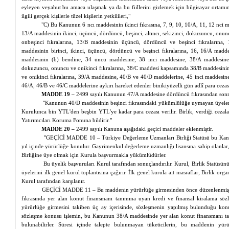
eyleyen veyahut bu amaca ulaşmak
ya
da bu fiillerini gizlemek için bilgisayar ortamın
ilgili gerçek kişilerle tüzel kişilerin yetkilileri,"
"C) Bu Kanunun 6
ncı
maddesinin ikinci fıkrasına, 7, 9, 10, 10/A, 11, 12
nci
ma
13/A maddesinin ikinci, üçüncü, dördüncü, beşinci, altıncı, sekizinci, dokuzuncu, onu
onbeşinci
fıkralarına, 13/B maddesinin üçüncü, dördüncü ve beşinci fıkralarına,
maddesinin birinci, ikinci, üçüncü, dördüncü ve beşinci fıkralarına, 16, 16/A madd
maddesinin (b) bendine, 34 üncü maddesine, 38 inci maddesine, 38/A maddesine
dokuzuncu, onuncu ve
onikinci
fıkralarına, 38/C maddesi kapsamında 38/B maddesini
ve
onikinci
fıkralarına, 39/A maddesine, 40/B ve 40/D maddelerine, 45 inci maddesin
46/A, 46/B ve 46/C maddelerine aykırı hareket edenler
binikiyüzelli
gün adlî para cezası 
MADDE 19 –
2499 sayılı Kanunun 47/A maddesine dördüncü fıkrasından sonra 
"Kanunun 40/D maddesinin beşinci fıkrasındaki yükümlülüğe uymayan üyeler
Kurulunca bin
YTL'den
beşbin
YTL'ye
kadar para cezası verilir. Birlik, verdiği cezala
Yatırımcıları Koruma Fonuna bildirir."
MADDE 20 –
2499 sayılı Kanuna aşağıdaki geçici maddeler eklenmiştir.
"GEÇİCİ MADDE 10 – Türkiye Değerleme Uzmanları Birliği Statüsü bu Kanunu
yıl içinde yürürlüğe konulur. Gayrimenkul değerleme uzmanlığı lisansına sahip olanla
Birliğine üye olmak için Kurula başvurmakla yükümlüdürler.
Bu üyelik başvuruları Kurul tarafından sonuçlandırılır. Kurul, Birlik Statüsün
üyelerini ilk genel kurul toplantısına çağırır. İlk genel kurula ait masraflar, Birlik o
Kurul tarafından karşılanır.
GEÇİCİ MADDE 11 – Bu maddenin yürürlüğe girmesinden önce düzenlenmiş b
fıkrasında yer alan konut finansmanı tanımına uyan kredi ve
finansal
kiralama sözl
yürürlüğe girmesini takiben üç ay içerisinde, sözleşmenin yapılmış bulunduğu ko
sözleşme konusu işlemin, bu Kanunun 38/A maddesinde yer alan konut finansmanı tan
bulunabilirler. Süresi içinde talepte bulunmayan tüketicilerin, bu maddenin y