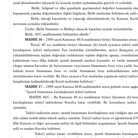
yasal düzenlemeleri izleyerek bu konuda üyeleri aydınlatmakla görevli ve yetkilidir.
Birlik, bölgesel ve ülke genelinde gayrimenkul değerleri konusunda istat
kapsamında yapılan değerlemelere ilişkin bilgilerin, Birlik tarafından belirlenecek usûl v
Birlik, alacağı kararlarda ve yapacağı düzenlemelerde, bu Kanuna, Kurul 
mevzuata uymakla yükümlüdür.
Üyeler, Birlik Statüsüne ve Birlikçe alınacak kararlara uymak zorundadırlar.
Birlik, 40/C maddesindeki hükümlere tâbidir."
MADDE 16 –
2499 sayılı Kanunun 46/A maddesinin birinci fıkrasından sonra g
"Kurul, 46
ncı
maddenin birinci fıkrasının (h) bendi uyarınca tedricî tasf
kuruluşunun tedricî tasfiyesinin Fon tarafından yürütülmesine, ayrıca ihraççının 
yükümlülüklerinin toplam değerinin varlıklarının toplam değerini aşması, yönetiminin
kaldırılması veya iflâsı halinde ipotek teminatlı menkul kıymetler ve varlık teminat
oluşan teminat havuzları ile kurucusunun veya konut finansmanı fonu veya varlık f
halinde konut finansmanı fonu ve varlık finansmanı fonu malvarlıklarının tedric
yürütülmesine karar verebilir. Bu fıkra uyarınca Fon tarafından yapılacak tedricî tasfiy
hangilerinin kullanılabileceği Kurul tarafından belirlenir."
MADDE 17 –
2499 sayılı Kanuna 46/B maddesinden sonra gelmek üzere aşağıd
" İpotek finansmanı kuruluşlarının tedricî tasfiyesi
MADDE 46/C – Bu Kanunun 46
ncı
maddesinin birinci fıkrasının (h) bend
kuruluşlarının tedricî tasfiyelerine Kurulca karar verilebilir. Bu kurumların tasfiy
yürütülür.
Tedricî tasfiyenin amacı, ipotek finansmanı kuruluşlarının mal varlığını işin n
elde edilen bedeli tahsis ederek tasfiye etmektir. Tedricî tasfiye karar ve işlemlerinde 6
İflâs Kanunu ve diğer mevzuatın tasfiye ile ilgili hükümleri uygulanmaz. İpotek finansm
usûl ve esasları Kurulca belirlenir.
Tedricî tasfiye kararı verildikten sonra, ipotek finansmanı kuruluşunu