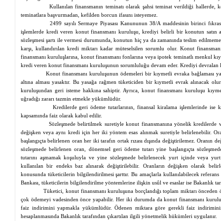
Kullanılan finansmanın teminatı olarak şahsi teminat verildiği hallerde,
teminatlara başvurmadan, kefilden borcun ifasını isteyemez.
2499 sayılı Sermaye Piyasası Kanununun 38/A maddesinin birinci fıkra
işlemlerde kredi veren konut finansmanı kuruluşu, krediyi belirli bir konutun satın
sözleşmesi şartı ile vermesi durumunda, konutun hiç
ya
da zamanında teslim edilmemesi 
karşı, kullandırılan kredi miktarı kadar
müteselsilen
sorumlu olur. Konut finansmanı k
finansmanı kuruluşlarına, konut finansmanı fonlarına veya ipotek teminatlı menkul kı
kredi veren konut finansmanı kuruluşunun sorumluluğu devam eder. Krediyi devralan
Konut finansmanı kuruluşunun ödemeleri bir kıymetli evraka bağlaması
y
altına alması yasaktır. Bu yasağa rağmen tüketiciden bir kıymetli evrak alınacak olu
kuruluşundan geri isteme hakkına sahiptir. Ayrıca, konut finansmanı kuruluşu kıymet
uğradığı zararı tazmin etmekle yükümlüdür.
Kredilerde geri ödeme tutarlarının,
finansal
kiralama işlemlerinde ise 
kapsamında faiz olarak kabul edilir.
Sözleşmede belirtilmek suretiyle konut finansmanına yönelik kredilerde
değişken veya aynı kredi için her iki yöntem esas alınmak suretiyle belirlenebilir. Or
başlangıçta belirlenen oran her iki tarafın ortak rızası dışında değiştirilemez. Oranın de
sözleşmede belirlenen oran, dönemsel geri ödeme tutarı yine başlangıçta sözleşme
tutarını aşmamak koşuluyla ve yine sözleşmede belirlenecek yurt içinde veya yur
kullanılan bir endeks baz alınarak değiştirilebilir. Oranların değişken olarak bel
konusunda tüketicilerin bilgilendirilmesi şarttır. Bu amaçlarla kullanılabilecek refer
Bankası, tüketicilerin bilgilendirilme yöntemlerine ilişkin usûl ve esaslar ise Bakanlık tar
Tüketici, konut finansmanı kuruluşuna borçlandığı toplam miktarı önceden 
çok ödemeyi vadesinden önce yapabilir. Her iki durumda da konut finansmanı kuruluş
faiz indirimini yapmakla yükümlüdür. Ödenen miktara göre gerekli faiz indiriminin
hesaplanmasında Bakanlık tarafından çıkartılan ilgili yönetmelik hükümleri uygulanır.