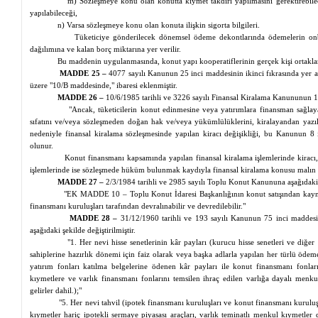
m) Sözleşmeye konu olan konutta kıymet takdiri yapılmasını gerektirebilec
yapılabileceği,
n) Varsa sözleşmeye konu olan konuta ilişkin sigorta bilgileri.
Tüketiciye gönderilecek dönemsel ödeme dekontlarında ödemelerin
on
dağılımına ve kalan borç miktarına yer verilir.
Bu maddenin uygulanmasında, konut yapı kooperatiflerinin gerçek kişi ortakları 
MADDE 25 –
4077 sayılı Kanunun 25 inci maddesinin ikinci fıkrasında yer 
üzere "10/B maddesinde," ibaresi eklenmiştir.
MADDE 26 –
10/6/1985 tarihli ve 3226 sayılı
Finansal
Kiralama Kanununun 15 i
"Ancak, tüketicilerin konut edinmesine veya yatırımlara finansman sağla
sıfatını ve/veya sözleşmeden doğan hak ve/veya yükümlülüklerini, kiralayandan yazılı
nedeniyle
finansal
kiralama sözleşmesinde yapılan kiracı değişikliği, bu Kanunun 8 i
olunur.
Konut finansmanı kapsamında yapılan
finansal
kiralama işlemlerinde kiracı
işlemlerinde ise sözleşmede hüküm bulunmak kaydıyla
finansal
kiralama konusu malın zi
MADDE 27 –
2/3/1984 tarihli ve 2985 sayılı Toplu Konut Kanununa aşağıdaki
"EK MADDE 10 – Toplu Konut İdaresi Başkanlığının konut satışından kaynakl
finansmanı kuruluşları tarafından devralınabilir ve devredilebilir."
MADDE 28 –
31/12/1960 tarihli ve 193 sayılı Kanunun 75 inci maddesini
aşağıdaki şekilde değiştirilmiştir.
"1. Her nevi hisse senetlerinin kâr payları (kurucu hisse senetleri ve diğer 
sahiplerine hazırlık dönemi için faiz olarak veya başka adlarla yapılan her türlü öd
yatırım fonları katılma belgelerine ödenen kâr payları ile konut finansmanı fonla
kıymetlere ve varlık finansmanı fonlarını
temsilen
ihraç edilen varlığa dayalı menku
gelirler dahil.);"
"5. Her nevi tahvil (ipotek finansmanı kuruluşları ve konut finansmanı kuruluş
kıymetler hariç ipotekli sermaye piyasası araçları, varlık teminatlı menkul kıymetler