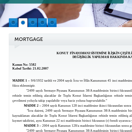
MORTGAGE
KONUT FİNANSMANI SİSTEMİNE İLİŞKİN ÇEŞİT
DEĞİŞİKLİK YAPILMASI HAKKINDA 
Kanun No: 5582
Kabul Tarihi: 21.02.2007
MADDE 1 –
9/6/1932 tarihli ve 2004 sayılı İcra ve İflâs Kanununun 45 inci maddesine
fıkra eklenmiştir.
"2499 sayılı Sermaye Piyasası Kanununun 38/A maddesinin birinci fıkrası
rehinle temin edilmiş alacaklar ile Toplu Konut İdaresi Başkanlığının rehinle temi
çevrilmesi yoluyla takip yapılabilir veya haciz yoluna başvurulabilir."
MADDE 2 –
2004 sayılı Kanunun 128 inci maddesine ikinci fıkrasından sonra g
"İcra dairesi, 2499 sayılı Sermaye Piyasası Kanununun 38/A maddesinin bi
kaynaklanan alacaklar ile Toplu Konut İdaresi Başkanlığının rehinle temin edilmiş alac
kıymet takdirini, aynı Kanunun 22
nci
maddesinin birinci fıkrasının (r) bendi uyarınca y
MADDE 3 –
2004 sayılı Kanunun 128/a maddesine birinci fıkrasından sonra ge
"2499 sayılı Sermaye Piyasası Kanununun 38/A maddesinin birinci fıkrası