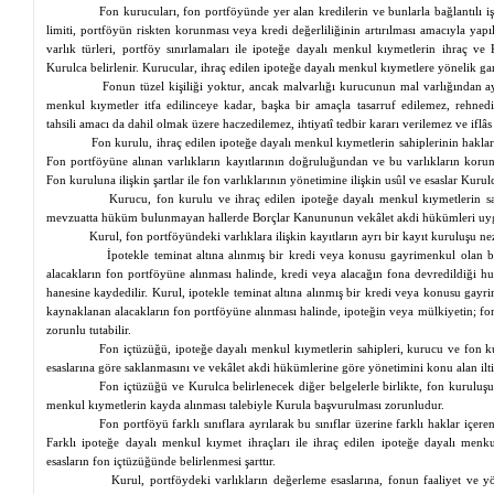
Fon kurucuları, fon portföyünde yer alan kredilerin ve bunlarla bağlantılı i
limiti, portföyün riskten korunması veya kredi değerliliğinin artırılması amacıyla yap
varlık türleri, portföy sınırlamaları ile ipoteğe dayalı menkul kıymetlerin ihraç ve
Kurulca belirlenir. Kurucular, ihraç edilen ipoteğe dayalı menkul kıymetlere yönelik gara
Fonun tüzel kişiliği yoktur, ancak malvarlığı kurucunun mal varlığından ayr
menkul kıymetler itfa edilinceye kadar, başka bir amaçla tasarruf edilemez,
rehned
tahsili amacı da dahil olmak üzere haczedilemez, ihtiyatî tedbir kararı verilemez ve iflâ
Fon kurulu, ihraç edilen ipoteğe dayalı menkul kıymetlerin sahiplerinin haklar
Fon portföyüne alınan varlıkların kayıtlarının doğruluğundan ve bu varlıkların kor
Fon kuruluna ilişkin şartlar ile fon varlıklarının yönetimine ilişkin usûl ve esaslar Kurulc
Kurucu, fon kurulu ve ihraç edilen ipoteğe dayalı menkul kıymetlerin sah
mevzuatta hüküm bulunmayan hallerde Borçlar Kanununun vekâlet akdi hükümleri uyg
Kurul, fon portföyündeki varlıklara ilişkin kayıtların ayrı bir kayıt kuruluşu
ne
İpotekle teminat altına alınmış bir kredi veya konusu gayrimenkul olan 
alacakların fon portföyüne alınması halinde, kredi veya alacağın fona devredildiği hu
hanesine kaydedilir. Kurul, ipotekle teminat altına alınmış bir kredi veya konusu gay
kaynaklanan alacakların fon portföyüne alınması halinde, ipoteğin veya mülkiyetin; fon 
zorunlu tutabilir.
Fon içtüzüğü, ipoteğe dayalı menkul kıymetlerin sahipleri, kurucu ve fon k
esaslarına göre saklanmasını ve vekâlet akdi hükümlerine göre yönetimini konu alan
ilt
Fon içtüzüğü ve Kurulca belirlenecek diğer belgelerle birlikte, fon kuruluşu
menkul kıymetlerin kayda alınması talebiyle Kurula başvurulması zorunludur.
Fon portföyü farklı sınıflara ayrılarak bu sınıflar üzerine farklı haklar içere
Farklı ipoteğe dayalı menkul kıymet ihraçları ile ihraç edilen ipoteğe dayalı menkul
esasların fon içtüzüğünde belirlenmesi şarttır.
Kurul, portföydeki varlıkların değerleme esaslarına, fonun faaliyet ve y