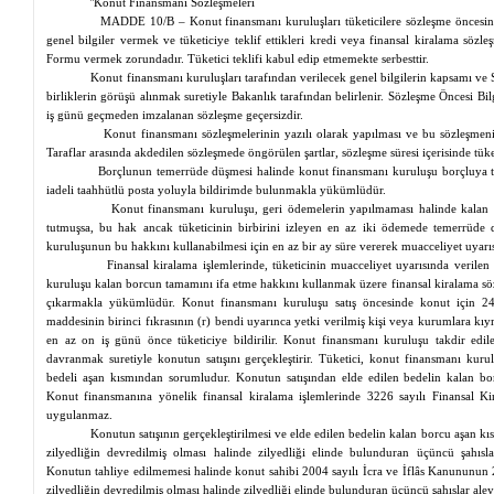
"Konut Finansmanı Sözleşmeleri
MADDE 10/B – Konut finansmanı kuruluşları tüketicilere sözleşme öncesi
genel bilgiler vermek ve tüketiciye teklif ettikleri kredi veya
finansal
kiralama sözleş
Formu vermek zorundadır. Tüketici teklifi kabul edip etmemekte serbesttir.
Konut finansmanı kuruluşları tarafından verilecek genel bilgilerin kapsamı ve 
birliklerin görüşü alınmak suretiyle Bakanlık tarafından belirlenir. Sözleşme Öncesi Bi
iş günü
geçmeden
imzalanan sözleşme geçersizdir.
Konut finansmanı sözleşmelerinin yazılı olarak yapılması ve bu sözleşmeni
Taraflar arasında akdedilen sözleşmede öngörülen şartlar, sözleşme süresi içerisinde tüke
Borçlunun temerrüde düşmesi halinde konut finansmanı kuruluşu borçluya tem
iadeli taahhütlü posta yoluyla bildirimde bulunmakla yükümlüdür.
Konut finansmanı kuruluşu, geri ödemelerin yapılmaması halinde kalan 
tutmuşsa, bu hak ancak tüketicinin birbirini izleyen en az iki ödemede temerrüde d
kuruluşunun bu hakkını kullanabilmesi için en az bir ay süre vererek
muacceliyet
uyarıs
Finansal
kiralama işlemlerinde, tüketicinin
muacceliyet
uyarısında verilen
kuruluşu kalan borcun tamamını ifa etme hakkını kullanmak üzere
finansal
kiralama söz
çıkarmakla yükümlüdür. Konut finansmanı kuruluşu satış öncesinde konut için 
maddesinin birinci fıkrasının (r) bendi uyarınca yetki verilmiş kişi veya kurumlara kıyme
en az on iş günü önce tüketiciye bildirilir. Konut finansmanı kuruluşu takdir edilen
davranmak suretiyle konutun satışını gerçekleştirir. Tüketici, konut finansmanı kuru
bedeli aşan kısmından sorumludur. Konutun satışından elde edilen bedelin kalan bor
Konut finansmanına yönelik
finansal
kiralama işlemlerinde 3226 sayılı
Finansal
Kir
uygulanmaz.
Konutun satışının gerçekleştirilmesi ve elde edilen bedelin kalan borcu aşan kı
zilyedliğin
devredilmiş olması halinde
zilyedliği
elinde bulunduran üçüncü şahısla
Konutun tahliye edilmemesi halinde konut sahibi 2004 sayılı İcra ve İflâs Kanununun
zilyedliğin
devredilmiş olması halinde
zilyedliği
elinde bulunduran üçüncü şahıslar aleyh